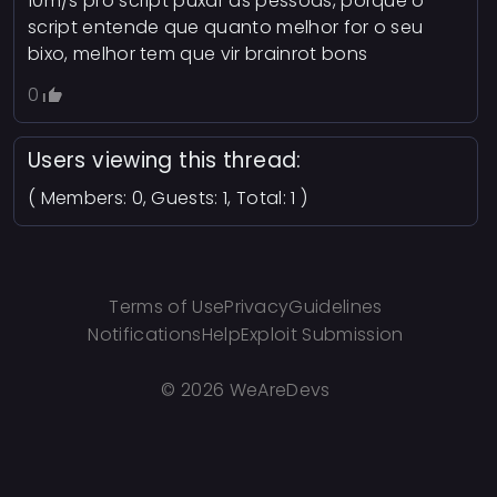
10m/s pro script puxar as pessoas, porque o
script entende que quanto melhor for o seu
bixo, melhor tem que vir brainrot bons
0
Users viewing this thread:
( Members: 0, Guests: 1, Total: 1 )
Terms of Use
Privacy
Guidelines
Notifications
Help
Exploit Submission
©
2026 WeAreDevs